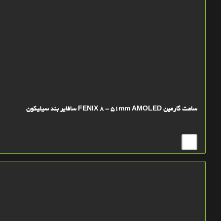
ساعت گارمین FENIX 8 - 51mm AMOLED سافایر بند سیلیکون