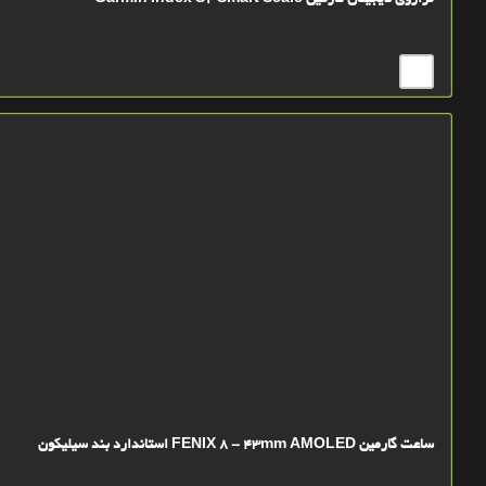
ترازوی دیجیتال گارمین Garmin Index S2 Smart Scale
ساعت گارمین FENIX 8 - 43mm AMOLED استاندارد بند سیلیکون