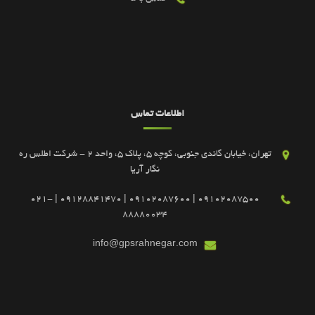
اطلاعات تماس
تهران، خیابان گاندی جنوبی، کوچه 5، پلاک 5، واحد 2 - شرکت اطلس ره
نگار آریا
09102087500 | 09102087600 | 09128841470 | 021-
88880034
info@gpsrahnegar.com