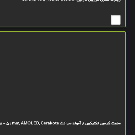
ریموت کنترل دوربین گارمین Garmin Virb Remte Control
ساعت گارمین تکتیکس 8 آمولد سراکت Garmin Tactix 8 – 51 mm, AMOLED, Cerakote