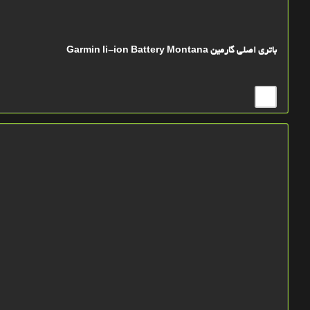
باتري اصلي گارمین Garmin li-ion Battery Montana