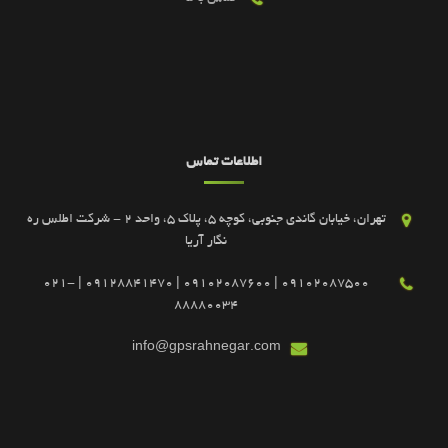
اطلاعات تماس
تهران، خیابان گاندی جنوبی، کوچه 5، پلاک 5، واحد 2 - شرکت اطلس ره
نگار آریا
09102087500 | 09102087600 | 09128841470 | 021-
88880034
info@gpsrahnegar.com