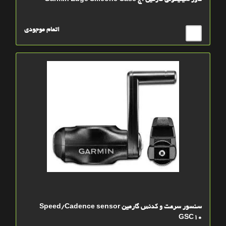
کاور سیلیکونی گارمین اج Garmin Edge Silicone Case
اتمام موجودی
سنسور سرعت و کدنس گارمین Speed/Cadence sensor
GSC10