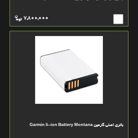
ن
7,800,000
توما
باتري اصلي گارمین Garmin li-ion Battery Montana