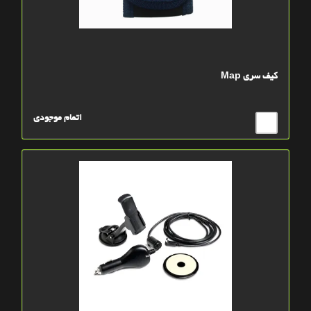
کيف سري Map
اتمام موجودی