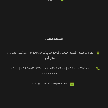
اطلاعات تماس
تهران، خیابان گاندی جنوبی، کوچه 5، پلاک 5، واحد 2 - شرکت اطلس ره
نگار آریا
09102087500 | 09102087600 | 09128841470 | 021-
88880034
info@gpsrahnegar.com