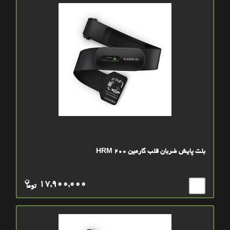
بلت پایش ضربان قلب گارمین HRM 200
ن
17,900,000
توما