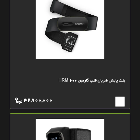
بلت پایش ضربان قلب گارمین HRM 600
ن
32,900,000
توما