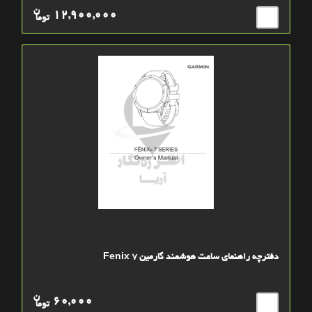
ن
12,900,000
توما
دفترچه راهنمای ساعت هوشمند گارمین Fenix 7
ن
60,000
توما