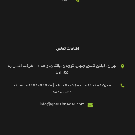
اطلاعات تماس
تهران، خیابان گاندی جنوبی، کوچه 5، پلاک 5، واحد 2 - شرکت اطلس ره
نگار آریا
09102087500 | 09102087600 | 09128841470 | 021-
88880034
info@gpsrahnegar.com