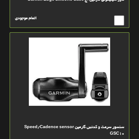
کاور سیلیکونی گارمین اج Garmin Edge Silicone Case
اتمام موجودی
سنسور سرعت و کدنس گارمین Speed/Cadence sensor
GSC10