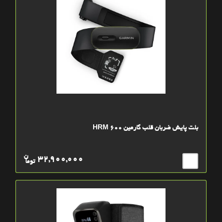
بلت پایش ضربان قلب گارمین HRM 600
ن
32,900,000
توما