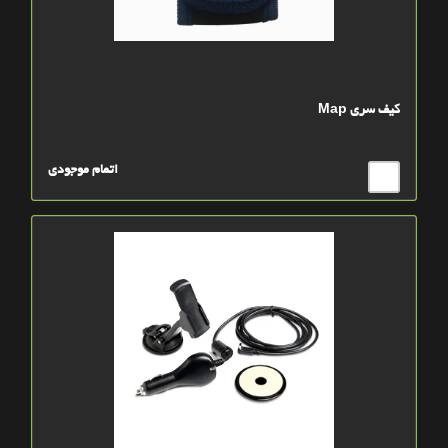
کيف سري Map
اتمام موجودی