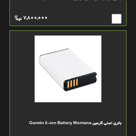
ن
7,800,000
توما
باتري اصلي گارمین Garmin li-ion Battery Montana