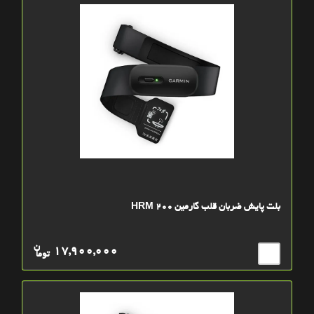
بلت پایش ضربان قلب گارمین HRM 200
ن
17,900,000
توما