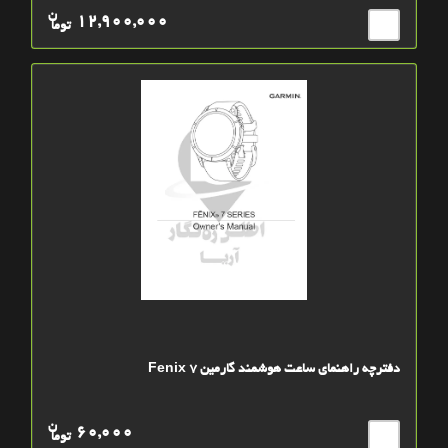
ن
12,900,000
توما
دفترچه راهنمای ساعت هوشمند گارمین Fenix 7
ن
60,000
توما