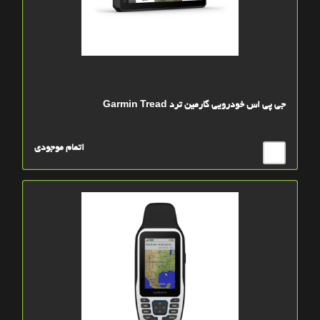
جي پي اس خودرويي گارمين ترد Garmin Tread
اتمام موجودی