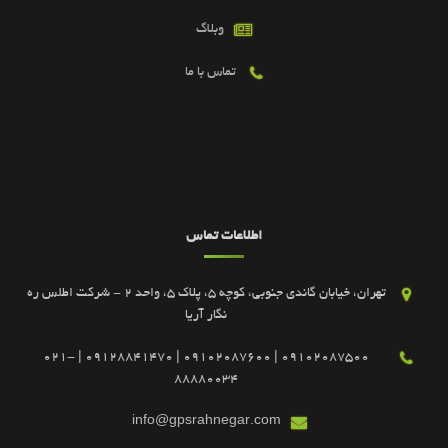
وبلاگ
تماس با ما
اطلاعات تماس
تهران، خیابان گاندی جنوبی، کوچه 5، پلاک 5، واحد 2 - شرکت اطلس ره
نگار آریا
09102087500 | 09102087600 | 09128841470 | 021-
88880034
info@gpsrahnegar.com