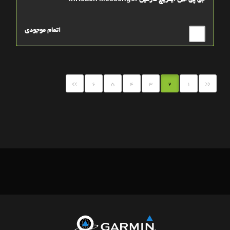
جی پی اس اینریچ گارمین inReach Messenger
اتمام موجودی
»
«
6
5
4
3
2
1