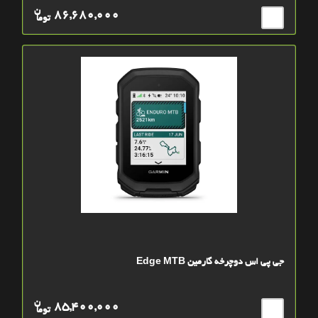
ن
86,680,000
توما
جی پی اس دوچرخه گارمین Edge MTB
ن
85,400,000
توما