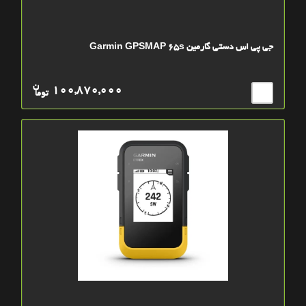
جی پی اس دستی گارمین Garmin GPSMAP 65s
ن
100,870,000
توما