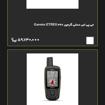
جی پی اس دستی گارمین Garmin ETREX 32x
ن
59,730,000
توما