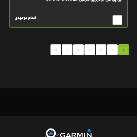
جی پی اس خودرویی گارمین Garmin Drive 50
اتمام موجودی
»
6
5
4
3
2
1