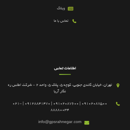
وبلاگ
تماس با ما
اطلاعات تماس
تهران، خیابان گاندی جنوبی، کوچه 5، پلاک 5، واحد 2 - شرکت اطلس ره
نگار آریا
09102087500 | 09102087600 | 09128841470 | 021-
88880034
info@gpsrahnegar.com