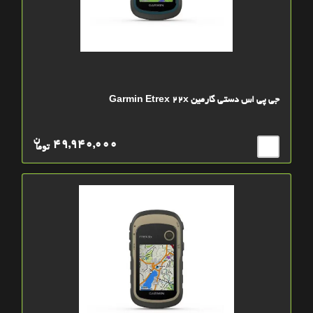
جی پی اس دستی گارمین Garmin Etrex 22x
ن
49,940,000
توما