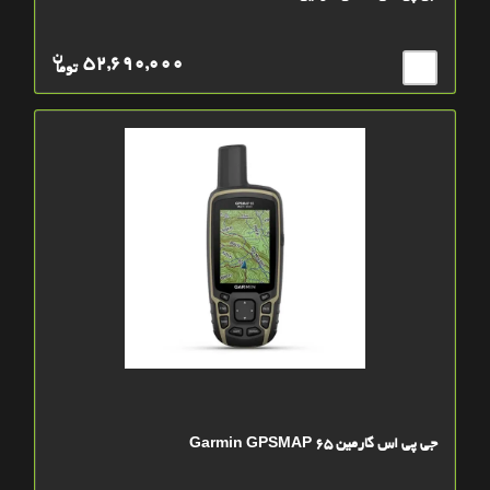
ن
52,690,000
توما
جی پی اس گارمین Garmin GPSMAP 65