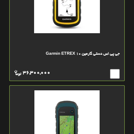
جی پی اس دستی گارمین Garmin ETREX 10
ن
36,300,000
توما