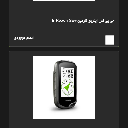
جی پی اس اینریچ گارمین +InReach SE
اتمام موجودی