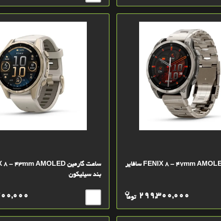
ساعت گارمین FENIX 8 - 47mm AMOLED سافایر
بند سیلیکون
ن
700,000
299,300,000
توما