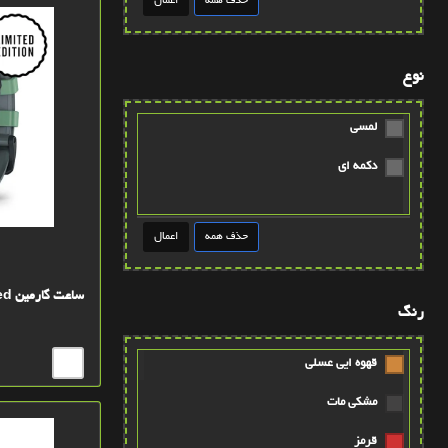
نوع
لمسی
دکمه ای
ساعت گارمین Instinct 3 – 50mm Amoled
رنگ
قهوه ايي عسلي
مشکي مات
قرمز