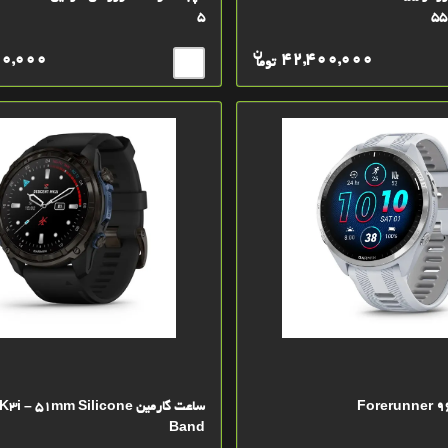
5
55
ن
00,000
42,400,000
توما
ساعت گارمین  51mm Silicone
Band