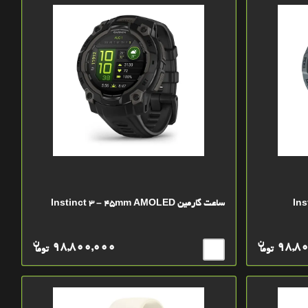
ساعت گارمین Instinct 3 – 45mm AMOLED
ن
ن
98,800,000
98,8
توما
توما