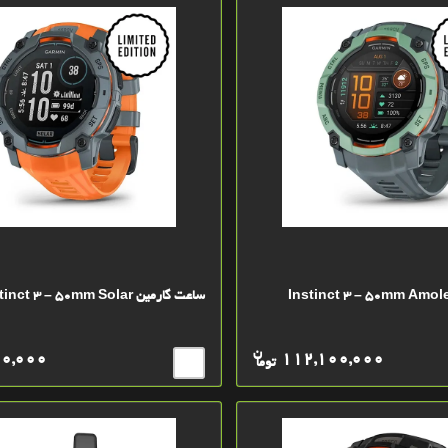
ساعت گارمین Instinct 3 – 50mm Solar
ن
00,000
112,100,000
توما