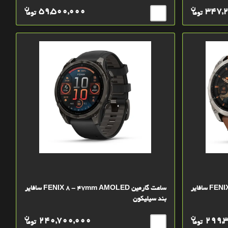
ن
ن
59,500,000
347,
توما
توما
ساعت گارمین FENIX 8 - 51mm AMOLED سافایر
ساعت گارمین FENIX 8 - 47mm AMOLED سافایر
بند سیلیکون
ن
ن
240,700,000
299,
توما
توما