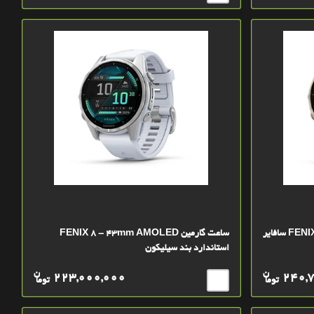
ساعت گارمین FENIX 8 - 43mm AMOLED سافایر
ساعت گارمین FENIX 8 - 43mm AMOLED
استاندارد بند سیلیکون
ن
ن
223,000,000
240,
توما
توما