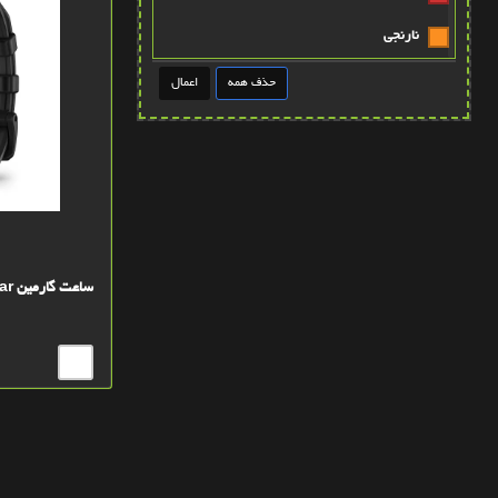
نارنجي
طوسي
قهوه ايي روشن
عنابي
قهوه ايي پررنگ
آبی
ساعت گارمین Instinct 3 – 45mm Solar
پتينه صورتي
سبز کله غازي
زرد روشن
آبي-بنفش
سبز