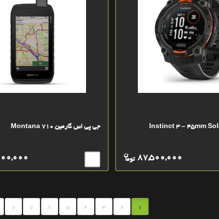
جی پی اس گارمین Montana 710
ن
600,000
87,500,000
توما
8
7
6
5
4
3
2
1