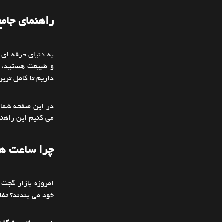
سفید
راهنمای جام
آبی کم رنگ
سیاه
به دنیای حرفه ای
طلايي
و طبیعت هستید، قط
داریم تا کامل تری
سرمه اي
تاندرا
در این صفحه شما 
می کنیم این راهنما
سيلور
سيلور
چرا ساعت هو
خاکستري GRAY
خاکستري GRAY
امروزه بازار گجت
خود می بندند؟ تفا
ياسي ارکيدORCHIDE
بی رنگ