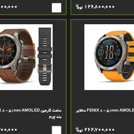
ن
200,000
126,800,000
توما
ساعت گارمین FENIX 8 - 51mm AMOLED سافایر
بند چرم
ن
300,000
262,700,000
توما