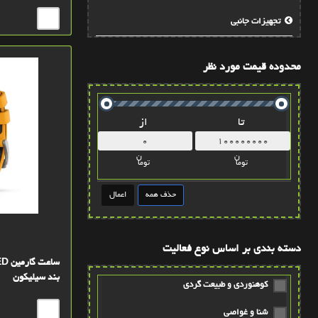
تجهيزات جانبي
محدوده قیمت مورد نظر
تا
از
ن
ن
توما
توما
دسته بندی بر اساس نوع فعالیت
بند سیلیکون
کوهنوردی و طبیعت گردی
شنا و غواصی