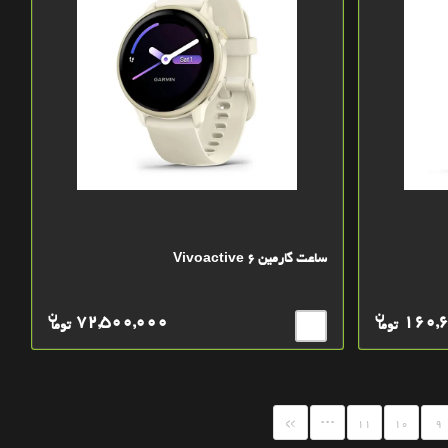
ساعت گارمین Vivoactive 6
ن
ن
72,500,000
160,
توما
توما
...
»
11
10
9