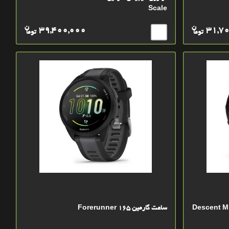
Scale
ن
ن
39,400,000
31,7
توما
توما
Descent MK3i –
ساعت گارمین Forerunner 165