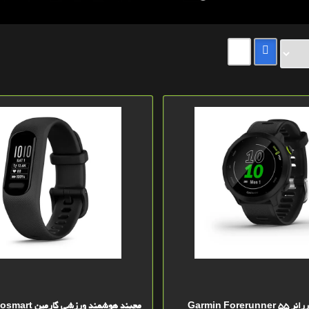
ساعت گارمين فوررانر 55 Garmin Forerunner
مچبند هوشمند ورزش