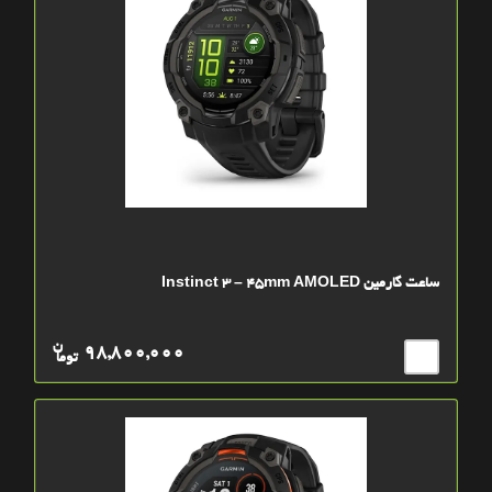
ساعت گارمین Instinct 3 – 45mm AMOLED
ن
98,800,000
توما