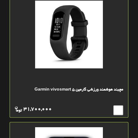
مچبند هوشمند ورزشی گارمین Garmin vivosmart 5
ن
31,700,000
توما