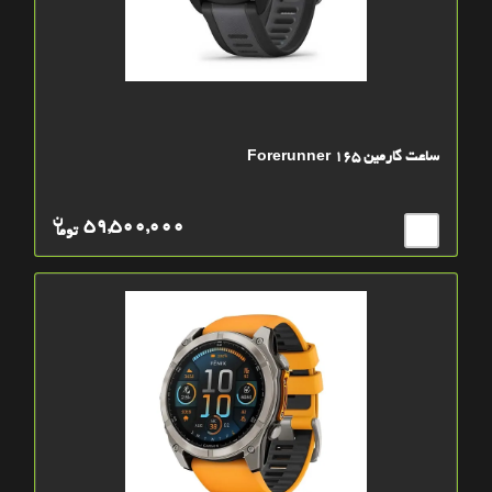
ساعت گارمین Forerunner 165
ن
59,500,000
توما