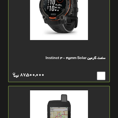
ساعت گارمین Instinct 3 – 45mm Solar
ن
87,500,000
توما