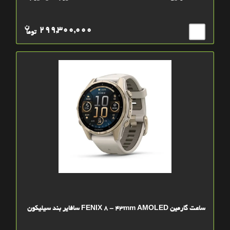
ن
299,300,000
توما
ساعت گارمین FENIX 8 - 43mm AMOLED سافایر بند سیلیکون