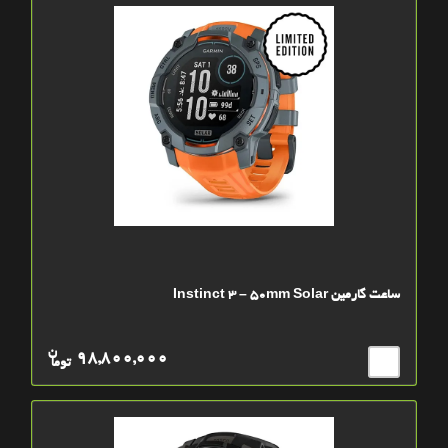
ساعت گارمین Instinct 3 – 50mm Solar
ن
98,800,000
توما