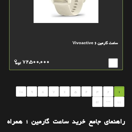
ساعت گارمین Vivoactive 6
ن
72,500,000
توما
10
9
8
7
6
5
4
3
2
1
...
»
11
راهنمای جامع خرید ساعت گارمین ؛ همراه