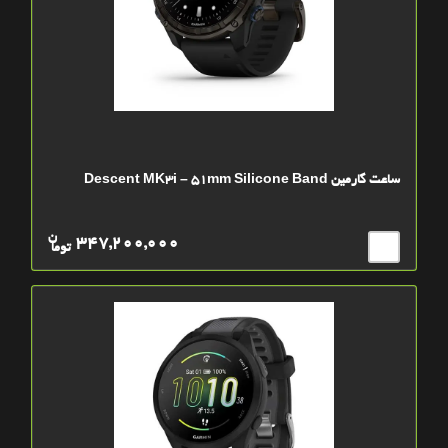
ساعت گارمین Descent MK3i – 51mm Silicone Band
ن
347,200,000
توما