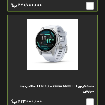
ن
240,700,000
توما
ساعت گارمین FENIX 8 - 43mm AMOLED استاندارد بند
سیلیکون
ن
223,000,000
توما