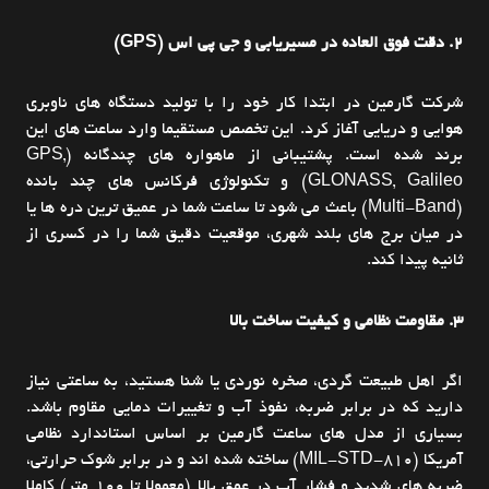
2. دقت فوق العاده در مسیریابی و جی پی اس (GPS)
شرکت گارمین در ابتدا کار خود را با تولید دستگاه های ناوبری
هوایی و دریایی آغاز کرد. این تخصص مستقیما وارد ساعت های این
برند شده است. پشتیبانی از ماهواره های چندگانه (GPS,
GLONASS, Galileo) و تکنولوژی فرکانس های چند بانده
(Multi-Band) باعث می شود تا ساعت شما در عمیق ترین دره ها یا
در میان برج های بلند شهری، موقعیت دقیق شما را در کسری از
ثانیه پیدا کند.
3. مقاومت نظامی و کیفیت ساخت بالا
اگر اهل طبیعت گردی، صخره نوردی یا شنا هستید، به ساعتی نیاز
دارید که در برابر ضربه، نفوذ آب و تغییرات دمایی مقاوم باشد.
بسیاری از مدل های ساعت گارمین بر اساس استاندارد نظامی
آمریکا (MIL-STD-810) ساخته شده اند و در برابر شوک حرارتی،
ضربه های شدید و فشار آب در عمق بالا (معمولا تا 100 متر) کاملا