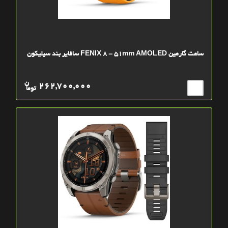
ساعت گارمین FENIX 8 - 51mm AMOLED سافایر بند سیلیکون
ن
262,700,000
توما