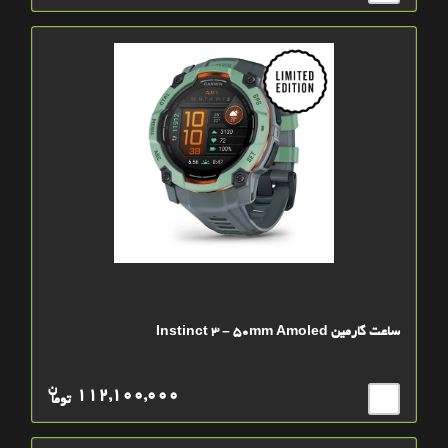
ساعت گارمین Instinct 3 – 50mm Amoled
ن
112,100,000
توما