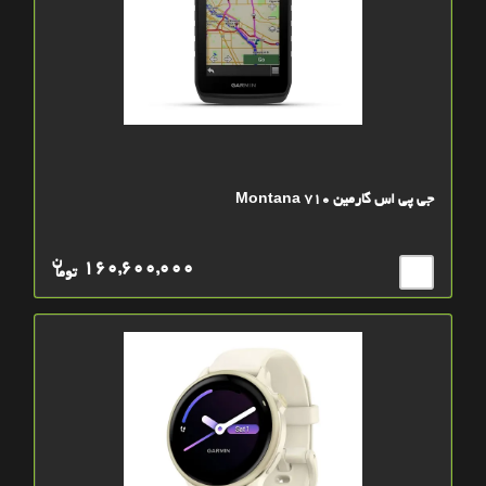
جی پی اس گارمین Montana 710
ن
160,600,000
توما