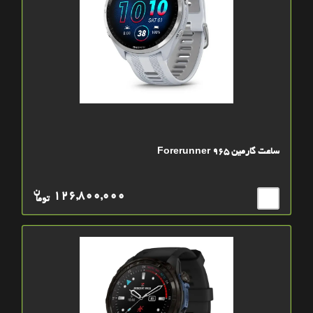
ساعت گارمین Forerunner 965
ن
126,800,000
توما