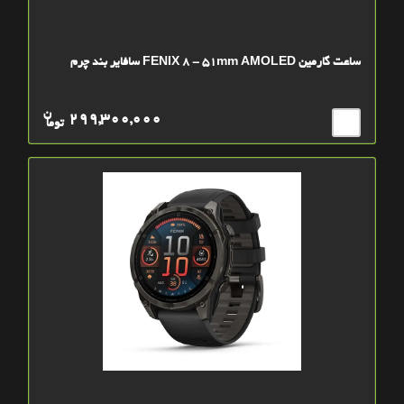
ساعت گارمین FENIX 8 - 51mm AMOLED سافایر بند چرم
ن
299,300,000
توما