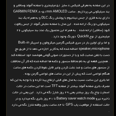
در این صفحه به معرفی فنیکس 8 سایز 51 میلیمتری با صفحه آمولد وسافایر و
بند سیلیکونی می پردازیم . ساعت GARMIN FENIX 8-51mm AMOLED
دارای بدنه فلزی از جنس تیتانیوم با پوشش رنگ DLC و به همراه یک بند
سیلیکونی دو رنگ ارائه شده . این مدل با صفحه نمایش آمولد از جنس یاقوت
کبود (سافایر) ارائه شده . به همراه این محصول یک عدد بند سیلیکونی 26
میلیمتری از نوع Quickfit دورنگ وجود دارد .
و اما برای اولین بار در سری فنیکس گارمین میکروفون و اسپیکر Built-in
speaker/microphone اضافه شده که به کاربر اجازه می دهد تا از طریق مچ
دست با تلفن صحبت کند و یا از دستورات صوتی گوشی هوشمند خود استفاده کند
. همچنین قطعه ای به نام محافظ سنسور و دکمه ها اضافه شده که کار آن محافظت
از سنسور های ساعت و ضد نشت کردن وغیر قابل نفوظ کردن دکمه های ساعت
هنگام غواصی است که پیش از این در ساعت های غواصی گارمن بوده .
اما باتری این ساعت نسبت به مدل های قبلی ارتقاع پیدا کرده و با توجه به این که
مصرف باتری صفحه آمولد بیشتر از صفحه TFT است اما این ساعت در حالت
اسمارت واچ یک روز بیشتر یعنی 29 روز شارژ نگه می دارد . این یعنی در حالت
ذخیره نیرو Battery saver watch mode تا 41 روز باتری نگه میدارد و در
حالت استفاده از موقعیت یاب GPS تا 84 ساعت بدون وقفه شارژ نگه می دارد
.