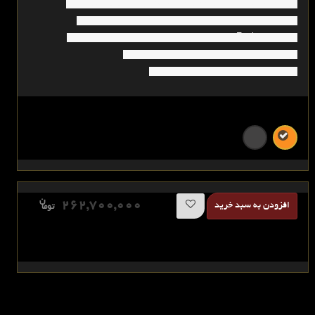
گارمینفنیکسجدید/ساعتGarminFenix8/گارمینFENIX8Sereis/
ساعت_هوشمن_گارمین8/گارمین_ایران8/نسل_هشتم_گارمین/
گارمین_Fenix8x/نمایندگی_گارمین_ایران/گارانتی_اصلی_گارمین/
گارمین_اصلی_فنیکس8/قیمت_گارمین_فنیکس8/
فروشگاه_گارمین_فنیکس8/لشقئهدبثدهط8
ن
262,700,000
افزودن به سبد خرید
توما