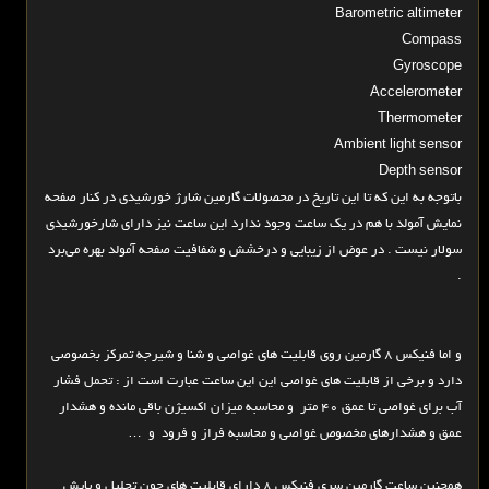
Barometric altimeter
Compass
Gyroscope
Accelerometer
Thermometer
Ambient light sensor
Depth sensor
باتوجه به این که تا این تاریخ در محصولات گارمین شارژ خورشیدی در کنار صفحه
نمایش آمولد با هم در یک ساعت وجود ندارد این ساعت نیز دارای شارخورشیدی
سولار نیست . در عوض از زیبایی و درخشش و شفافیت صفحه آمولد بهره می‌برد
.
و اما فنیکس 8 گارمین روی قابلیت های غواصی و شنا و شیرجه تمرکز بخصوصی
دارد و برخی از قابلیت های غواصی این این ساعت عبارت است از : تحمل فشار
آب برای غواصی تا عمق 40 متر و محاسبه میزان اکسیژن باقی مانده و هشدار
عمق و هشدارهای مخصوص غواصی و محاسبه فراز و فرود و …
همچنین ساعت گارمین سری فنیکس 8 دارای قابلیت های چون تحلیل و پایش