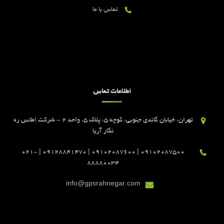
تماس با ما
اطلاعات تماس
تهران، خیابان گاندی جنوبی، کوچه 5، پلاک 5، واحد 2 - شرکت اطلس ره
نگار آریا
09102087500 | 09102087600 | 09128841470 | 021-
88880034
info@gpsrahnegar.com