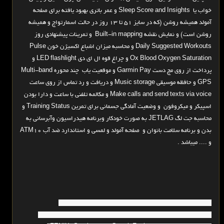
خواب یا Sleep Score and Insights و عمر باتری بهبود یافته برای صفحه
آمولد همیشه روشن (که در سایز 51 تا 13 روز در حالت اسمارتواچ و همیشه
روشن است) و نمایش نقشه Built-in mapping و تمرینات پیشنهادی روز
Daily Suggested Workouts و محاسبه میزان اشباع اکسیژن خون Pulse
Ox Blood Oxygen Saturation و چراغ قوه ال ای دی LED flashlight و
پرداخت از روی مچ دست Garmin Pay و موقعیت یاب چند محوره Multi-band
GPS و حافظه موسیقی Music storage و دریافت و رد تماس از روی ساعت
Make calls and send texts via voice و مکالمه تلفنی با ساعت و دارا بودن
اسپیکر و میکروفون و وضعیت آمادگی جسمانی برای تمرین Training Status و
محاسبه جت لگ JETLAG به صورت خودکار وبرنامه هیدراسیون وآبرسانی به
بدن و برنامه سلامت بانوان و صفحه آمولد و لمسی و استاندارد ضد آب ATM10
و .... میباشد .
ساعت_گارمین_فنیکس8/گارمینفنیکس8/گارمین_فونیکس_8/
گارمین_ایران_فنیکس8/گارمین_فنیکس_هشت/گارمین_نسل_هشتم/