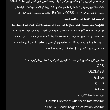
و اما برای اولین با دو سنسور موقعیت یاب به سنسور های قبلی این ساعت اضافه
شده که تعیین موقیت شما را با سرعت و دقت بیشتر انجام میدهد . ارتباط با
ماهواره های موقعیت یاب QZSS و BeiDou علاوه بر سنسور های قبلی از
قابلیت های جدید این ساعت است .
همچنین یک سنسور عمق سنج به این سری از ساعت های گارمین اضافه شده که
برای استفاده هنگام شنا و البته غواصی حرفه ای کاربرد زیادی دارد . باتوجه به
اضافه شدن سنسور عمق سنج Depth sensor که تا عمق 40 متر برای سنجش
عمق غواص کاربرد دارد قابلیت های مهم غواصی و شنای آزاد در این ساعت به
چشم می خورد که در مدل های قبلی وجود نداشت .
به طور کلی سنسور های ساعت گارمین فنیکس 8 به این ترتیب است
GPS
GLONASS
Galileo
QZSS
BeiDou
SatIQ™ Technology
Garmin Elevate™ wrist heart rate monitor
Pulse Ox Blood Oxygen Saturation Monitor