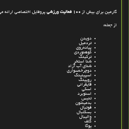
گارمین برای بیش از
۱۰۰
فعالیت ورزشی
پروفایل اختصاصی ارائه می
از جمله
:
دویدن
تردمیل
پیاده‌روی
کوهنوردی
ترکینگ
شنا استخر
شنای آب آزاد
دوچرخه‌سواری
اسپینینگ
رویینگ
قایقرانی
اسکی
اسنوبرد
تنیس
بدمینتون
فوتبال
بسکتبال
والیبال
گلف
یوگا