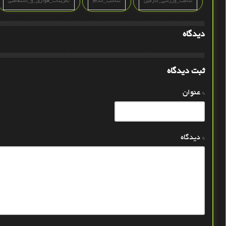
ساعت_ورزشی_گارمین
تناسب_اندام
تمرینات_هوازی_و_استقامتی
دیدگاه
ثبت دیدگاه
* عنوان
* دیدگاه