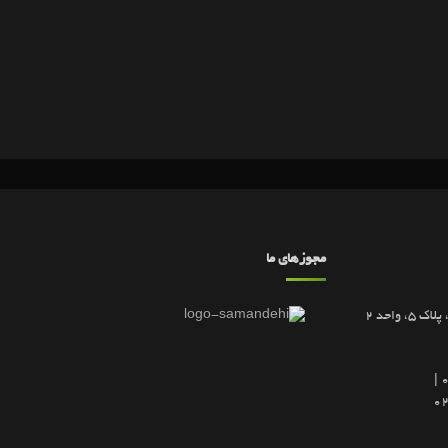
مجوزهای ما
تهران، خیابان گاندی جنوبی، کوچه 5، پلاک 5، واحد 2
09102087500 | 09102087600 |