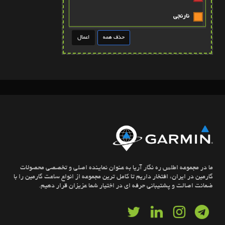
نارنجي
طوسي
قهوه ايي روشن
عنابي
قهوه ايي پررنگ
آبی
پتينه صورتي
سبز کله غازي
ما در مجموعه اطلس ره نگار آریا به عنوان نماینده اصلی و تخصصی محصولات
زرد روشن
گارمین در ایران، افتخار داریم تا کامل ترین مجموعه از انواع ساعت گارمین را با
ضمانت اصالت و پشتیبانی حرفه ای در اختیار شما عزیزان قرار دهیم.
آبي-بنفش
سبز