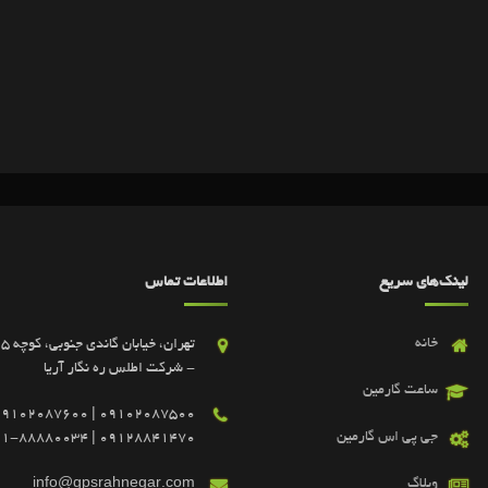
لینک‌های سریع
اطلاعات تماس
خانه
- شرکت اطلس ره نگار آریا
ساعت گارمین
جی پی اس گارمین
09128841470 | 021-88880034
وبلاگ
info@gpsrahnegar.com