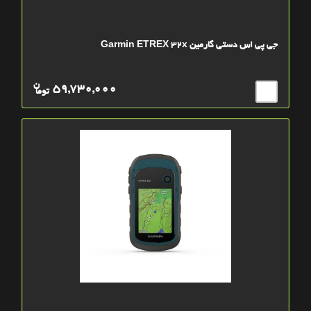
جی پی اس دستی گارمین Garmin ETREX 32x
ن
59,730,000
توما