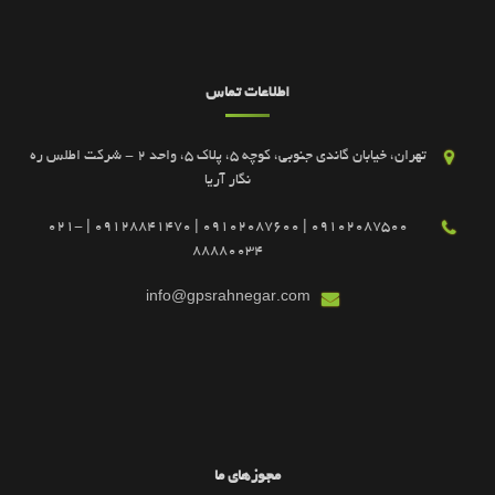
اطلاعات تماس
تهران، خیابان گاندی جنوبی، کوچه 5، پلاک 5، واحد 2 - شرکت اطلس ره
نگار آریا
09102087500 | 09102087600 | 09128841470 | 021-
88880034
info@gpsrahnegar.com
مجوزهای ما