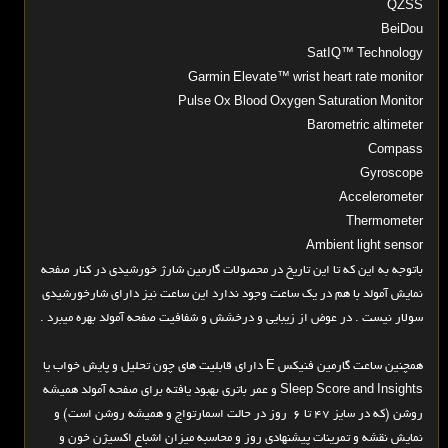
QZSS
BeiDou
SatIQ™ Technology
Garmin Elevate™ wrist heart rate monitor
Pulse Ox Blood Oxygen Saturation Monitor
Barometric altimeter
Compass
Gyroscope
Accelerometer
Thermometer
Ambient light sensor
باتوجه به این که تا این تاریخ در محصولات گارمین شارژ خورشیدی در کنار صفحه
نمایش آمولد با هم در یک ساعت وجود ندارد این ساعت نیز دارای شارخورشیدی
سولار نیست . در عوض از زیبایی و درخشش و شفافیت صفحه آمولد بهره میبرد .
همچنین ساعت گارمین فنیکس E دارای قابلیت های چون تحلیل و پایش خواب یا
Sleep Score and Insights و عمر باتری بهبود یافته برای صفحه آمولد همیشه
روشن (که در سایز 47 تا 6 روز در حالت اسمارتواچ و همیشه روشن است) و
نمایش نقشه و تمرینات پیشنهادی روز و محاسبه میزان اشباع اکسیژن خون و