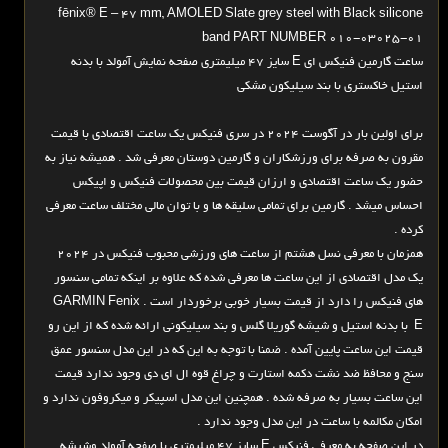
fēnix® E – 47 mm, AMOLED Slate grey steel with Black silicone
band PART NUMBER 010-03025-01
ساعت گارمین فنیکس ای E سایز 47 میلیمتری صفحه نمایش آمولد با بدنه
استیل خاکستری با بند سیلیکون مشکی
برای اولین بار در آگوست 2024 در سری فنیکس یک ساعت اقتصادی با قیمت
مقرون به صرفه برای ورزشکاران و گارمین دوستان معرفی شد . همیشه نیاز به
حضور یک ساعت اقتصادی و ارزان قیمت بین محصولات فنیکس و اپیکس
احساس میشد . گارمین برای تمامی سلیقه ها و با توان مالی مختلف ساعت معرفی
کرده .
همزمان با معرفی نسل هشتم از ساعت های ورزشی محبوب فنیکس در 2024
یک مدل اقتصادی از این ساعت ها معرفی شده که علاوه بر اینکه تمامی سنسور
های فنیکس را دارد از قیمت بسیار خوبی برخوردار است . GARMIN Fenix
E با بدنه استیل و شیشه گوریلا گلس و بند سیلیکونی ارائه شده که از این رو
قیمت این ساعت پایین آمده . ضمنا با توجه به این که در این مدل سنسور عمق
سنج و محافظ ضد نشت دکمه استارت و چراغ قوه ال ای دی وجود ندارد قیمت
این ساعت بسیار به صرفه شده . همچنین این مدل اسپیکر و میکروفون ندارد و
امکان مکالمه با ساعت در این مدل وجود ندارد .
در این صفحه به معرفی فنیکس E سایز 47 میلیمتری با صفحه آمولد وشیشه