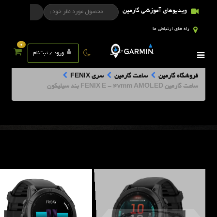
ویدیوهای آموزشی گارمین
راه های ارتباطی ما
0
ورود / ثبت‌نام
فروشگاه گارمین
ساعت گارمین
سری FENIX
ساعت گارمین FENIX E - 47mm AMOLED بند سیلیکون