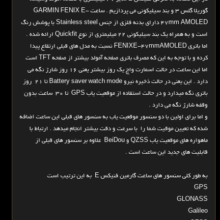
گوریلا گلس 3 و بند سیلیکونی می پردازیم . ساعت GARMIN FENIX E-
47mm AMOLED دارای بدنه فلزی از جنس Stainless steel با پوشش رنگ
است و به همراه یک بند سیلیکونی 22 میلیمتری از نوع Quickfit ارائه شده .
اما باتری FENIXE-47mmAMOLED نسبت به مدل های قبلی ارتقاع پیدا
کرده و با توجه به این که مصرف باتری صفحه آمولد بیشتر از صفحه TFT است
اما این ساعت در حالت اسمارت واچ یک روز بیشتر یعنی 16 روز شارژ نگه می
دارد . این یعنی در حالت ذخیره نیرو Battery saver watch mode تا 21 روز
باتری نگه میدارد و در حالت استفاده از موقعیت یاب GPS تا 30 ساعت بدون
وقفه شارژ نگه می دارد .
و اما برای اولین با دو سنسور موقعیت یاب به سنسور های قبلی این ساعت اضافه
شده که تعیین موقیت شما را با سرعت و دقت بیشتر انجام میدهد . ارتباط با
ماهواره های موقعیت یاب QZSS و BeiDou علاوه بر سنسور های قبلی از
قابلیت های جدید این ساعت است .
به طور کلی سنسور های ساعت گارمین فنیکس E به این ترتیب است
GPS
GLONASS
Galileo