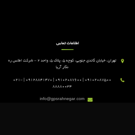
اطلاعات تماس
تهران، خیابان گاندی جنوبی، کوچه 5، پلاک 5، واحد 2 - شرکت اطلس ره
نگار آریا
09102087500 | 09102087600 | 09128841470 | 021-
88880034
info@gpsrahnegar.com