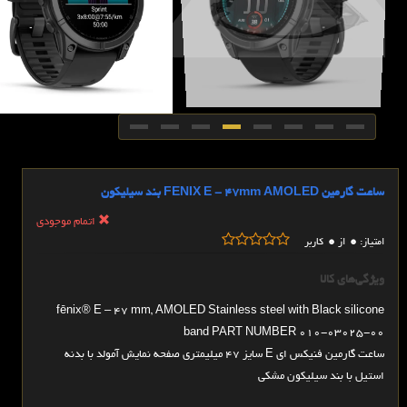
ساعت گارمین FENIX E - 47mm AMOLED بند سیلیکون
اتمام موجودی
0
0
امتیاز:
از
کاربر
ویژگی‌های کالا
fēnix® E – 47 mm, AMOLED Stainless steel with Black silicone
band PART NUMBER 010-03025-00
ساعت گارمین فنیکس ای E سایز 47 میلیمتری صفحه نمایش آمولد با بدنه
استیل با بند سیلیکون مشکی