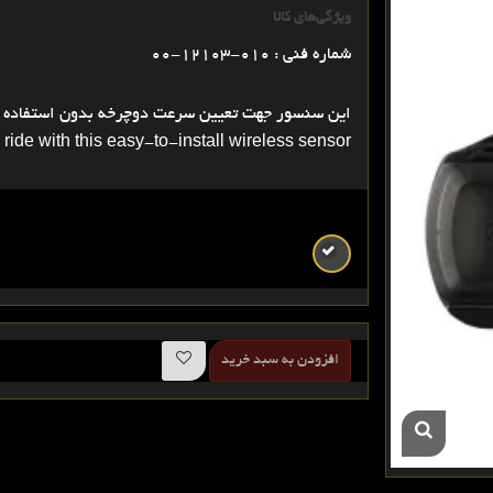
ویژگی‌های کالا
شماره فنی : 010-12103-00
این سنسور جهت تعیین سرعت دوچرخه بدون استفاده از GPS می ب
ide with this easy-to-install wireless sensor.
افزودن به سبد خرید