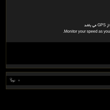
اشد
Monitor your speed as you r
ن
0
توما