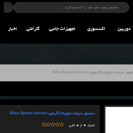
دوربین
اکسسوری
تجهيزات جانبي
گارانتی
اخبار
ر سرعت دوچرخه گارمین Bike Speed sensor
سنسور سرعت دوچرخه گارمین Bike Speed sensor
0
0
امتیاز:
از
کاربر