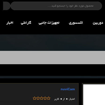
دوربین
اکسسوری
تجهيزات جانبي
گارانتی
اخبار
nuviCam
0
0
امتیاز:
از
کاربر