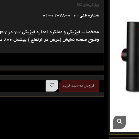
ویژگی‌های کالا
شماره فنی : 010-01378-01
وضوح صفحه نمایش (عرض در ارتفاع ) پیکسل 800 در 480 نوع صفحه نمایش TFT صفحه نمایش رنگی
افزودن به سبد خرید