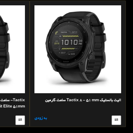
ساعت گارمين Tactix 8 – 51 mm الیت بالستیک
tit Elite 51mm
به زودی