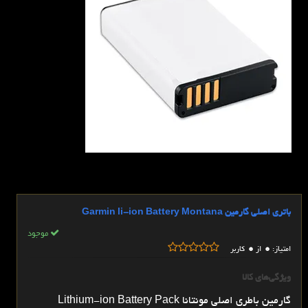
باتري اصلي گارمین Garmin li-ion Battery Montana
موجود
0
0
امتیاز:
از
کاربر
ویژگی‌های کالا
گارمین باطری اصلی مونتانا Lithium-ion Battery Pack