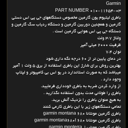
Garmin
PART NUMBER 010-11654-03
باطری لیتیوم یون گارمین مخصوص دستگاههای جی پی اس دستی
گارمین و همچنین دوربین گارمین و دستگاه ردیاب سگ گارمین و
دستگاه جی پی اس هوایی گارمین است .
ولتاژ 3.7 ولت
ظرفیت 2000 میلی آمپر
توان 7.4
در دمای پایین تر از 60 درجه نگه داری شود
بهترین روش برای شارژ این باطری استفاده از برق 5 ولت 1 آمپر
میباشد که به صورت استاندارد در یو اس بی کامپیوتر و لپتاپ
وجود دارد .
از وارد کردن ضربه به باطری خودداری فرمایید.
باطری را طولانی مدت بدون استفاده نگذارید .
به هیچ عنوان باطری را نزدیک آتش برید.
تمامی دستگاههای زیر با این باطری کارمی کنند
باطری گارمین مونتانا 680 garmin montana
باطری گارمین مونتانا 680 garmin montana680t
باطری گارمین مونتررا garmin monterra