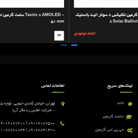
ساعت گارمین تکتیکس 8 سولار الیت بالستیک -Tactix
51 mm
8 Solar Ballis
اتمام موجودی
لینک‌های سریع
اطلاعات تماس
خانه
- شرکت اطلس ره نگار آریا
ساعت گارمین
جی پی اس گارمین
09128841470 | 021-88880034