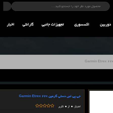
دوربین
اکسسوری
تجهيزات جانبي
گارانتی
اخبار
جی پی اس دستی گارمین Garmin Etrex 22x
0
0
امتیاز:
از
کاربر