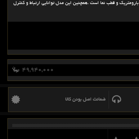
ارای ارتفاع سنج بارومتریک و قطب نما است .همچنین این مدل توانایی ارتباط و کنترل
ن
49,940,000
توما
ضمانت اصل بودن کالا