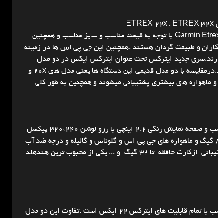
جی پی اس های دستی گارمین سری ایترکس Garmin Etrex Sereis با توجه به قیمت مناسب و سایز مناسب و همچنین
زشکاران و طبیعت گردان هستند .همچنین این جی پی اس ها در زمینه
دارند.سری جدید ایترکس تحت عنوان ایترکس ایکس در دو مدل
ایترکس 22ایکس و ایترکس 32ایکس معرفی شده اند.درمقایسه با دو مدل قدیمی این دستگاه ها یعنی مدل های 20x و
شده و ماهواره های بیشتری پشتیبانی میشوند و همچنین به طور کلی
ایترکس 22 ایکس یک جی پی اس دستی با قیمت مناسب و صفحه نمایش رنگی 2.2 اینچی با رزو لوشن 240*320 پیکسل
ونمایش نقشه های توپوگرافی و شهری و حافظه داخلی 8 گیگ و ماهواره های جی پی اس و گلوناس و گالیله و درجه ضد آب
IPX7 وقابلیت ذخیره 10000 نقطه و 200 مسیر وپشتیبانی ازکارت حافظه تا 32 گیگ و ... یکی از محبوب ترین هندهلد
ایترکس 32 ایکس یک جی پی اس دستی با قیمت مناسب با تمام قابلیت های ایترکس 22 ایکس است .تفاوت این دو مدل