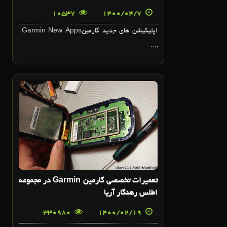
10537
1400/04/7
اپليکيشن هاي جديد گارمينGarmin New Apps
,...
19
ارديبهشت
تعميرات تخصصي گارمين Garmin در مجموعه
اطلس رهنگار آريا
330980
19
1400/02/