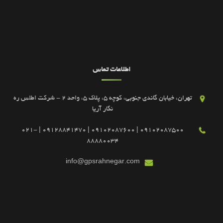
اطلاعات تماس
تهران، خیابان گاندی جنوبی، کوچه 5، پلاک 5، واحد 2 - شرکت اطلس ره
نگار آریا
09102087500 | 09102087600 | 09128841470 | 021-
88880034
info@gpsrahnegar.com