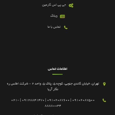
جی پی اس گارمین
وبلاگ
تماس با ما
اطلاعات تماس
تهران، خیابان گاندی جنوبی، کوچه 5، پلاک 5، واحد 2 - شرکت اطلس ره
نگار آریا
09102087500 | 09102087600 | 09128841470 | 021-
88880034