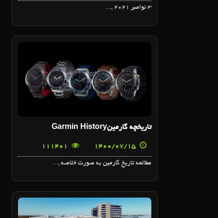
3 نوامبر 2021 ,...
15
مهر
تاريخچه گارمينGarmin History
111401
1400/07/15
مطالعه تاريخ گارمين به صورت خلاصه ,...
15