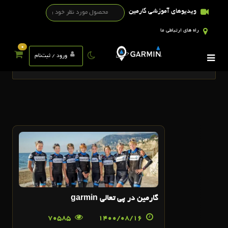
ویدیوهای آموزشی گارمین
راه های ارتباطی ما
0
تگ ها
ورود / ثبت‌نام
16
آبان
گارمين در پي تعالي garmin
70585
1400/08/16