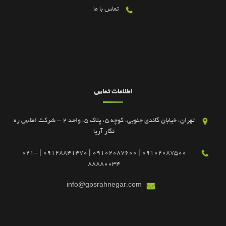
تماس با ما
اطلاعات تماس
تهران، خیابان گاندی جنوبی، کوچه 5، پلاک 5، واحد 2 - شرکت اطلس ره
نگار آریا
09102087500 | 09102087600 | 09128841470 | 021-
88880034
info@gpsrahnegar.com