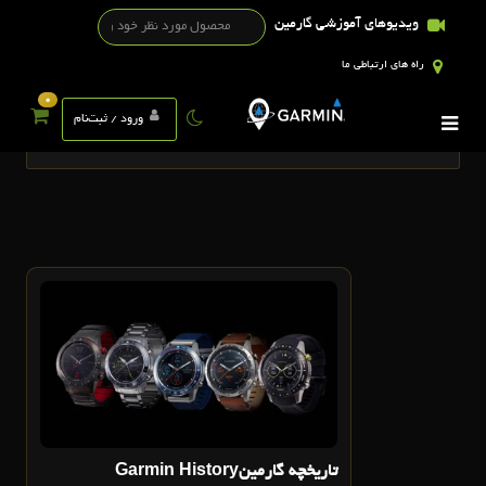
ویدیوهای آموزشی گارمین
راه های ارتباطی ما
0
تگ ها
ورود / ثبت‌نام
15
مهر
تاريخچه گارمينGarmin History