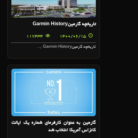
15
شهريور
تاريخچه گارمينGarmin History
117434
1400/06/15
تاريخچه گارمينGarmin History ,...
14
شهريور
گارمين به عنوان کارفرماي شماره يک ايالت
کانزاس آمريکا انتخاب شد