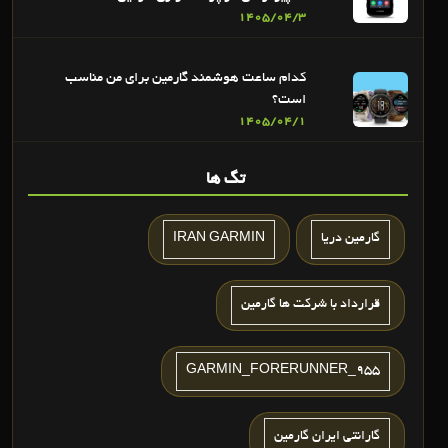
1405/04/3
کدام ساعت هوشمند گارمین برای من مناسب
است؟
1405/04/1
تگ ها
گارمين دريا
IRAN GARMIN
قرارداد با شرکت ها گارمین
GARMIN_FORERUNNER_955
گارانتی ایران گارمین