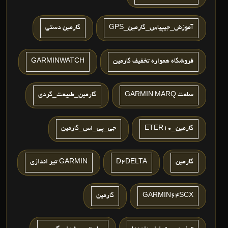
آموزش_جیپیاس_گارمین_GPS
گارمين دستي
فروشگاه همواره تخفیف گارمین
GARMINWATCH
ساعت GARMIN MARQ
گارمین_طبیعت_گردی
گارمین_ETER10
جی_پی_اس_گارمین
گارمين
D2DELTA
GARMIN تیر اندازی
GARMIN64SCX
گارمین