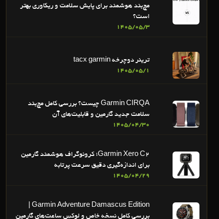
مچ‌بند هوشمند برای پایش سلامت و ریکاوری بهتر
است؟
1405/05/3
ترینر دوچرخه tacx garmin
1405/05/1
Garmin CIRQA چیست؟ بررسی کامل مچ‌بند
سلامت جدید گارمین و قابلیت‌های آن
1405/04/30
Garmin Xero C2؛ کرونوگراف هوشمند گارمین
برای اندازه‌گیری دقیق سرعت پرتابه
1405/04/29
Garmin Adventure Damascus Edition |
بررسی کامل نسخه خاص و لوکس ساعت‌های گارمین