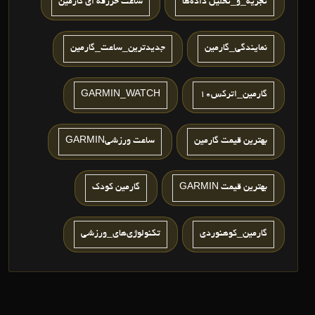
تجزیه_و_تحلیل داده‌ها
ساعت حررفه ای گارمین
نمایندگی_گارمین
جدیدترین_ساعت_گارمین
گارمین_اترکس10
GARMIN_WATCH
بهترين قيمت گارمين
ساعت ورزشيGARMIN
بهترین قیمت GARMIN
گارمین کودک
گارمین_کوهنوردی
تکنولوژی‌های_ورزشی