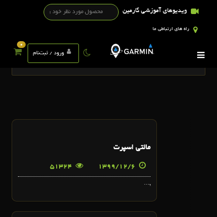
ویدیوهای آموزشی گارمین
راه های ارتباطی ما
0
تگ ها
ورود / ثبت‌نام
6
مالتي اسپرت
اسفند
51324
1399/12/6
,...