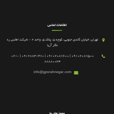
اطلاعات تماس
تهران، خیابان گاندی جنوبی، کوچه 5، پلاک 5، واحد 2 - شرکت اطلس ره
نگار آریا
09102087500 | 09102087600 | 09128841470 | 021-
88880034
info@gpsrahnegar.com
مجوزهای ما